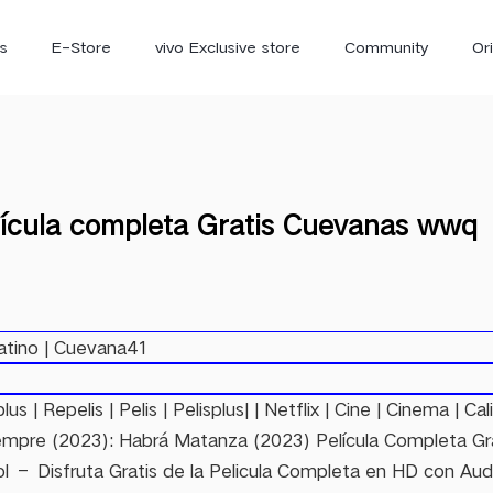
s
E-Store
vivo Exclusive store
Community
Or
vivo Newsroom
iQOO
lícula completa Gratis Cuevanas wwq
Latino | Cuevana41
V70 Elite
V70
X
new
new
us | Repelis | Pelis | Pelisplus| | Netflix | Cine | Cinema | Ca
empre (2023): Habrá Matanza (2023) Película Completa Grat
 – Disfruta Gratis de la Pelicula Completa en HD con Aud