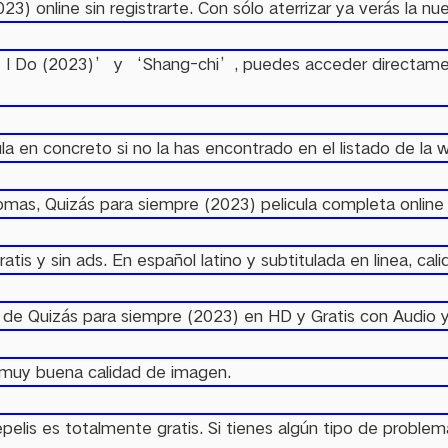
3) online sin registrarte. Con sólo aterrizar ya verás la n
e I Do (2023)’ y ‘Shang-chi’, puedes acceder directament
ula en concreto si no la has encontrado en el listado de la 
diomas, Quizás para siempre (2023) pelicula completa online 
tis y sin ads. En español latino y subtitulada en linea, cali
 de Quizás para siempre (2023) en HD y Gratis con Audio y
y muy buena calidad de imagen.
elis es totalmente gratis. Si tienes algún tipo de problem