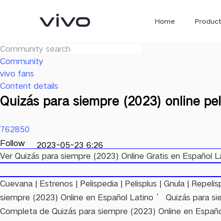
Home
Product
Community
vivo fans
Content details
Quizás para siempre (2023) online pe
762850
Follow
2023-05-23 6:26
Ver Quizás para siempre (2023) Online Gratis en Español 
X300 Ultra
X300 FE
new
new
Cuevana | Estrenos | Pelispedia | Pelisplus | Gnula | Repelispl
siempre (2023) Online en Español Latino ’ Quizás para si
Completa de Quizás para siempre (2023) Online en Español