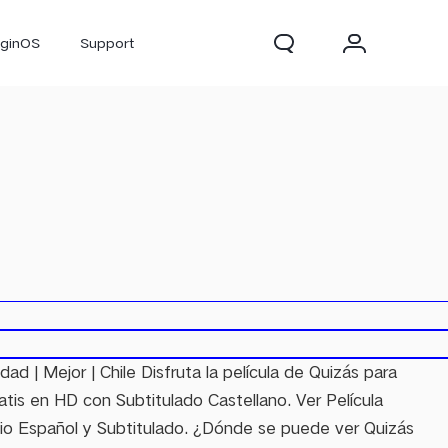
iginOS
Support
300 Pro
X300
X Fold 5
lidad | Mejor | Chile Disfruta la película de Quizás para
is en HD con Subtitulado Castellano. Ver Película
io Español y Subtitulado. ¿Dónde se puede ver Quizás