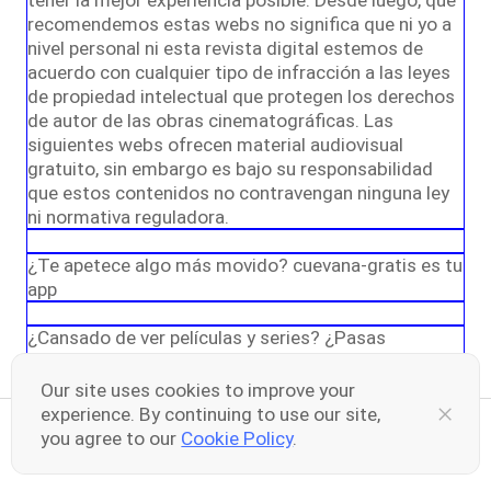
tener la mejor experiencia posible. Desde luego, que
recomendemos estas webs no significa que ni yo a
nivel personal ni esta revista digital estemos de
acuerdo con cualquier tipo de infracción a las leyes
de propiedad intelectual que protegen los derechos
de autor de las obras cinematográficas. Las
siguientes webs ofrecen material audiovisual
gratuito, sin embargo es bajo su responsabilidad
que estos contenidos no contravengan ninguna ley
ni normativa reguladora.
¿Te apetece algo más movido? cuevana-gratis es tu
app
¿Cansado de ver películas y series? ¿Pasas
demasiado tiempo al día delante del ordenador o de
la tele? ¿Estás poco activo? Si las respuestas a
Our site uses cookies to improve your
estas preguntas son afirmativas, quizás lo mejor
experience. By continuing to use our site,
sea abrir horizontes, activarse y disfrutar de todo lo
you agree to our
Cookie Policy
.
Share your thoughts here
0
0
que la vida tiene para ofrecernos. Y para conseguirlo,
la aplicación móvil “cuevana-gratis” puede ser tu