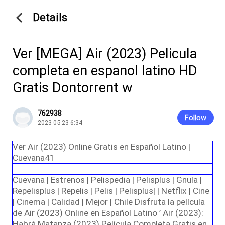
Details
Ver [MEGA] Air (2023) Pelicula
completa en espanol latino HD
Gratis Dontorrent w
762938
Follow
2023-05-23 6:34
Ver Air (2023) Online Gratis en Español Latino |
Cuevana41
Cuevana | Estrenos | Pelispedia | Pelisplus | Gnula |
Repelisplus | Repelis | Pelis | Pelisplus| | Netflix | Cine
| Cinema | Calidad | Mejor | Chile Disfruta la película
de Air (2023) Online en Español Latino ’ Air (2023):
Habrá Matanza (2023) Película Completa Gratis en