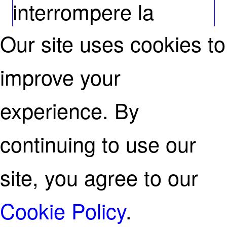
interrompere la
Our site uses cookies to
visione.
improve your
experience. By
Prenotare il cibo e le
continuing to use our
bevande giuste
site, you agree to our
Prenotare il cibo e le
Cookie Policy
.
bevande giuste può
0
0
Share your thoughts here