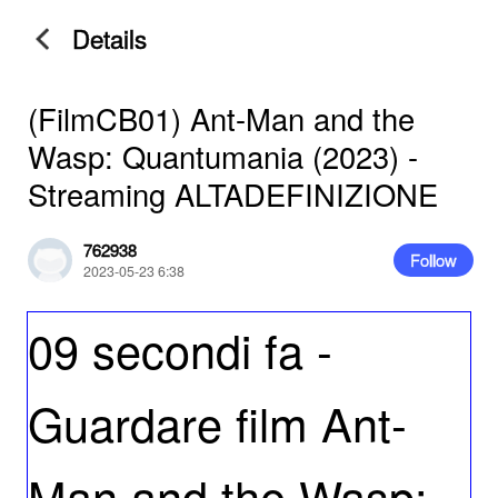
Details
(FilmCB01) Ant-Man and the
Wasp: Quantumania (2023) -
Streaming ALTADEFINIZIONE
762938
Follow
2023-05-23 6:38
09 secondi fa -
Guardare film Ant-
Man and the Wasp: