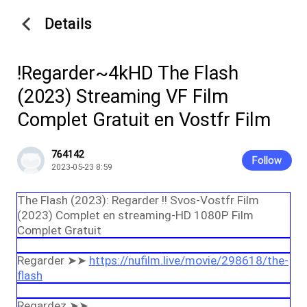
Details
!Regarder~4kHD The Flash
(2023) Streaming VF Film
Complet Gratuit en Vostfr Film
764142
Follow
2023-05-23 8:59
The Flash (2023): Regarder !! Svos-Vostfr Film
(2023) Complet en streaming-HD 1080P Film
Complet Gratuit
Regarder ➤➤
https://nufilm.live/movie/298618/the-
flash
Regardez ➤➤