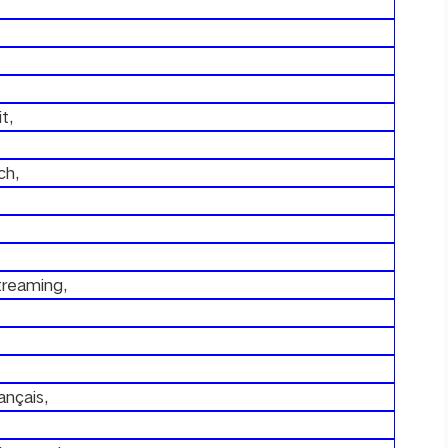
t,
ch,
treaming,
ançais,