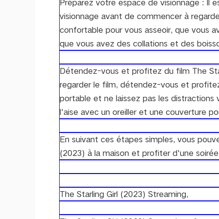
Préparez votre espace de visionnage : Il 
visionnage avant de commencer à regarder
confortable pour vous asseoir, que vous a
que vous avez des collations et des boiss
Détendez-vous et profitez du film The Star
regarder le film, détendez-vous et profit
portable et ne laissez pas les distractio
l'aise avec un oreiller et une couverture po
En suivant ces étapes simples, vous pouvez
(2023) à la maison et profiter d'une soiré
The Starling Girl (2023) Streaming,