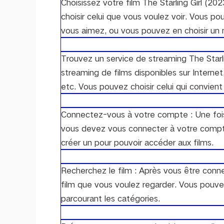
Choisissez votre film The Starling Girl (20
choisir celui que vous voulez voir. Vous po
vous aimez, ou vous pouvez en choisir un
Trouvez un service de streaming The Starli
streaming de films disponibles sur Interne
etc. Vous pouvez choisir celui qui convien
Connectez-vous à votre compte : Une fois
vous devez vous connecter à votre compt
créer un pour pouvoir accéder aux films.
Recherchez le film : Après vous être con
film que vous voulez regarder. Vous pouvez
parcourant les catégories.