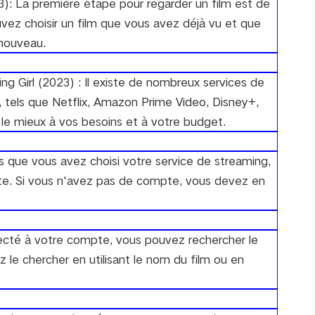
23): La première étape pour regarder un film est de
uvez choisir un film que vous avez déjà vu et que
 nouveau.
ng Girl (2023) : Il existe de nombreux services de
t, tels que Netflix, Amazon Prime Video, Disney+,
t le mieux à vos besoins et à votre budget.
 que vous avez choisi votre service de streaming,
e. Si vous n'avez pas de compte, vous devez en
necté à votre compte, vous pouvez rechercher le
 le chercher en utilisant le nom du film ou en