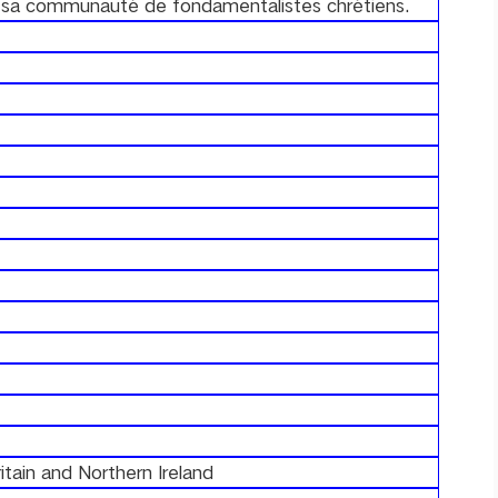
rs sa communauté de fondamentalistes chrétiens.
tain and Northern Ireland