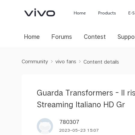
Home
Products
E-S
Home
Forums
Contest
Suppo
Community
vivo fans
Content details
Guarda Transformers - Il ri
X300 Ultra
X300 FE
new
new
Streaming Italiano HD Gr
780307
2023-05-23 15:07