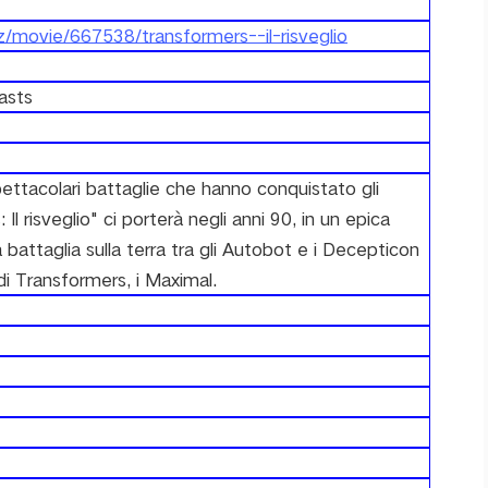
xyz/movie/667538/transformers--il-risveglio
easts
ettacolari battaglie che hanno conquistato gli
Il risveglio" ci porterà negli anni 90, in un epica
battaglia sulla terra tra gli Autobot e i Decepticon
di Transformers, i Maximal.