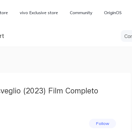
tore
vivo Exclusive store
Community
OriginOS
rt
iQOO
sveglio (2023) Film Completo
V70 Elite
V70
X
new
new
Follow