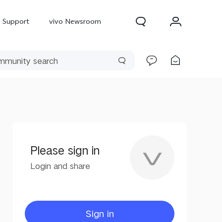
Support
vivo Newsroom
Please sign in
Login and share
300 Pro
X300
X Fold 5
Sign in