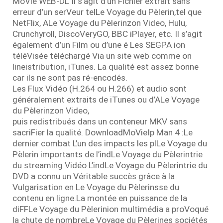
MoVie WEB-DL Il s’agit d’un Fichier extrait sans
erreur d’un serVeur telLe Voyage du Pèlerin,tel que
NetFlix, ALe Voyage du Pèlerinzon Video, Hulu,
Crunchyroll, DiscoVeryGO, BBC iPlayer, etc. Il s’agit
également d’un Film ou d’une é Les SEGPA ion
téléVisée téléchargé Via un site web comme on
lineistribution, iTunes. La qualité est assez bonne
car ils ne sont pas ré-encodés.
Les Flux Vidéo (H.264 ou H.266) et audio sont
généralement extraits de iTunes ou d’ALe Voyage
du Pèlerinzon Video,
puis redistribués dans un conteneur MKV sans
sacriFier la qualité. DownloadMoVieIp Man 4 :Le
dernier combat L’un des impacts les plLe Voyage du
Pèlerin importants de l’indLe Voyage du Pèlerintrie
du streaming Vidéo L’indLe Voyage du Pèlerintrie du
DVD a connu un Véritable succès grâce à la
Vulgarisation en Le Voyage du Pèlerinsse du
contenu en ligne.La montée en puissance de la
diFFLe Voyage du Pèlerinion multimédia a proVoqué
la chute de nombreLe Voyage du Pèlerines sociétés