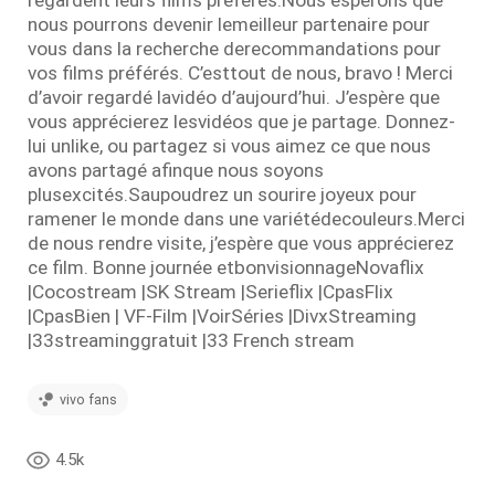
regardent leurs films préférés.Nous espérons que
nous pourrons devenir lemeilleur partenaire pour
vous dans la recherche derecommandations pour
vos films préférés. C’esttout de nous, bravo ! Merci
d’avoir regardé lavidéo d’aujourd’hui. J’espère que
vous apprécierez lesvidéos que je partage. Donnez-
lui unlike, ou partagez si vous aimez ce que nous
avons partagé afinque nous soyons
plusexcités.Saupoudrez un sourire joyeux pour
ramener le monde dans une variétédecouleurs.Merci
de nous rendre visite, j’espère que vous apprécierez
ce film. Bonne journée etbonvisionnageNovaflix
|Cocostream |SK Stream |Serieflix |CpasFlix
|CpasBien | VF-Film |VoirSéries |DivxStreaming
|33streaminggratuit |33 French stream
vivo fans
4.5k