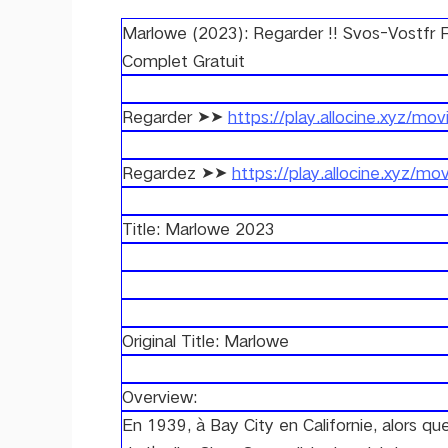
Marlowe (2023): Regarder !! Svos-Vostfr
Complet Gratuit
Regarder ➤➤
https://play.allocine.xyz/m
Regardez ➤➤
https://play.allocine.xyz/m
Title: Marlowe 2023
Original Title: Marlowe
Overview:
En 1939, à Bay City en Californie, alors qu