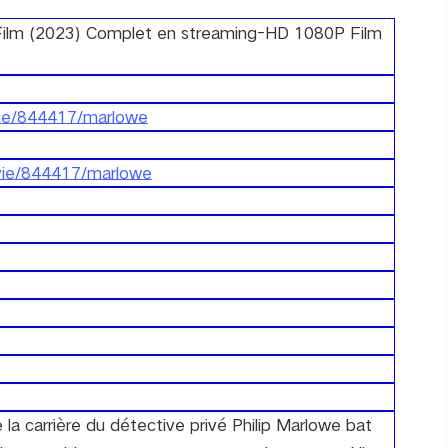
 Film (2023) Complet en streaming-HD 1080P Film
ovie/844417/marlowe
ovie/844417/marlowe
e la carrière du détective privé Philip Marlowe bat