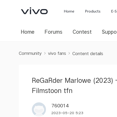
Home
Products
E-S
Home
Forums
Contest
Suppo
Community
vivo fans
Content details
ReGaRder Marlowe (2023) ―
X300 Ultra
X300 FE
new
new
Filmstoon tfn
760014
2023-05-20 5:23