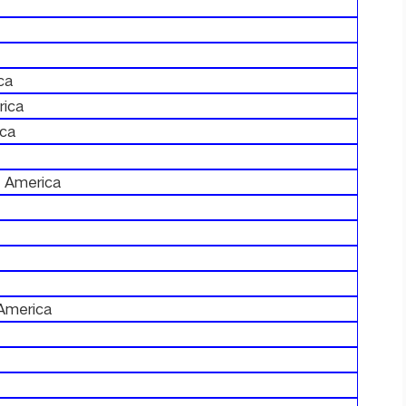
ca
rica
ica
f America
 America