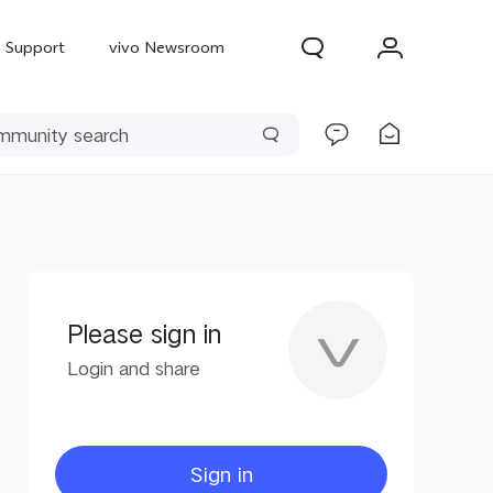
Support
vivo Newsroom
Please sign in
Login and share
300 Pro
X300
X Fold 5
Sign in