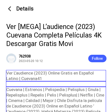
Details
Ver [MEGA] L’audience (2023)
Cuevana Completa Películas 4K
Descargar Gratis Movi
762938
Follow
2023-05-20 10:12
Ver L’audience (2023) Online Gratis en Español
Latino | Cuevana41
Cuevana | Estrenos | Pelispedia | Pelisplus | Gnula |
Repelisplus | Repelis | Pelis | Pelisplus| | Netflix | Cine
| Cinema | Calidad | Mejor | Chile Disfruta la película
de L’audience (2023) Online en Español Latino ’
L’audience (2023): Habrá Matanza (2023) Película