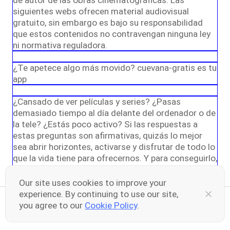
de autor de las obras cinematográficas. Las
siguientes webs ofrecen material audiovisual
gratuito, sin embargo es bajo su responsabilidad
que estos contenidos no contravengan ninguna ley
ni normativa reguladora.
¿Te apetece algo más movido? cuevana-gratis es tu
app
¿Cansado de ver películas y series? ¿Pasas
demasiado tiempo al día delante del ordenador o de
la tele? ¿Estás poco activo? Si las respuestas a
estas preguntas son afirmativas, quizás lo mejor
sea abrir horizontes, activarse y disfrutar de todo lo
que la vida tiene para ofrecernos. Y para conseguirlo,
la aplicación móvil “cuevana-gratis” puede ser tu
mejor aliado.
Our site uses cookies to improve your
experience. By continuing to use our site,
cuevana-gratis es una app para absolutamente todo
you agree to our
Cookie Policy
.
Share your thoughts here
0
0
y la mejor herramienta contra el aburrimiento. Todo
un mundo de posibilidades a un solo clic de