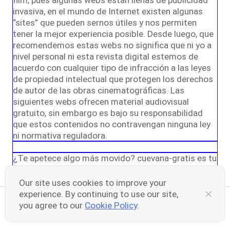
film, pues algunas webs están llenas de publicidad
invasiva, en el mundo de Internet existen algunas
“sites” que pueden sernos útiles y nos permiten
tener la mejor experiencia posible. Desde luego, que
recomendemos estas webs no significa que ni yo a
nivel personal ni esta revista digital estemos de
acuerdo con cualquier tipo de infracción a las leyes
de propiedad intelectual que protegen los derechos
de autor de las obras cinematográficas. Las
siguientes webs ofrecen material audiovisual
gratuito, sin embargo es bajo su responsabilidad
que estos contenidos no contravengan ninguna ley
ni normativa reguladora.
¿Te apetece algo más movido? cuevana-gratis es tu
app
Our site uses cookies to improve your
¿Cansado de ver películas y series? ¿Pasas
experience. By continuing to use our site,
demasiado tiempo al día delante del ordenador o de
you agree to our
Cookie Policy
.
Share your thoughts here
0
0
la tele? ¿Estás poco activo? Si las respuestas a
estas preguntas son afirmativas, quizás lo mejor