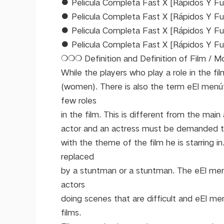
● Pelicula Completa Fast X [Rápidos Y Fur
● Pelicula Completa Fast X [Rápidos Y Fu
● Pelicula Completa Fast X [Rápidos Y Fur
● Pelicula Completa Fast X [Rápidos Y Fur
❍❍❍ Definition and Definition of Film /
While the players who play a role in the fi
(women). There is also the term eEl menút
few roles
in the film. This is different from the ma
actor and an actress must be demanded to
with the theme of the film he is starring i
replaced
by a stuntman or a stuntman. The eEl men
actors
doing scenes that are difficult and eEl me
films.