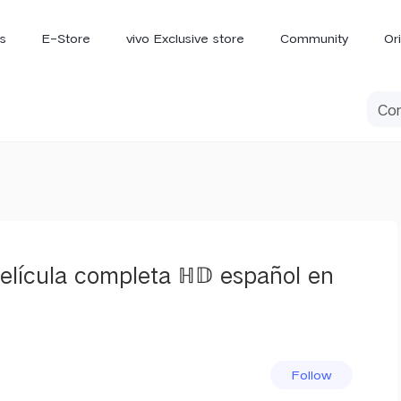
s
E-Store
vivo Exclusive store
Community
Or
vivo Newsroom
iQOO
elícula completa ℍ𝔻 español en
V70 Elite
V70
X
new
new
Follow