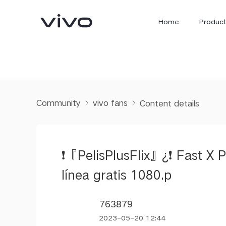
Home
Product
Community
vivo fans
Content details
❗『PelisPlusFlix』¿❗ Fast X P
X300 Ultra
X300 FE
new
new
línea gratis 1080.p
763879
2023-05-20 12:44