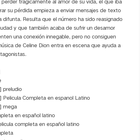
 perder trágicamente al amor de su vida, el que iba
erar su pérdida empieza a enviar mensajes de texto
a difunta. Resulta que el número ha sido reasignado
ciudad y que también acaba de sufrir un desamor
ienten una conexión innegable, pero no consiguen
 música de Celine Dion entra en escena que ayuda a
otagonistas.
]
e
 preludio
] Pelicula Completa en espanol Latino
X] mega
pleta en español latino
elicula completa en español latino
mpleta