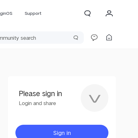
iginOS
Support
Please sign in
Login and share
300 Pro
X300
X Fold 5
Sign in